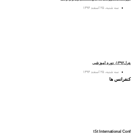
سه شنبه، ۲۵ اسفند ۱۳۹۴
پترل۱۳۹۲- دوره اموزشی
سه شنبه، ۲۵ اسفند ۱۳۹۴
کنفرانس ها
۱St International Conf