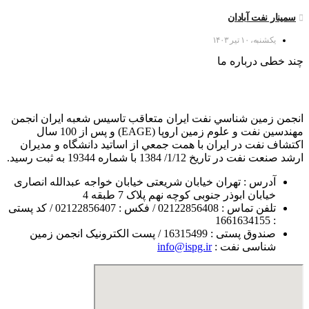
سمینار نفت آبادان
یکشنبه، ۱۰ تیر ۱۴۰۳
چند خطی درباره ما
انجمن زمين شناسي نفت ايران متعاقب تاسيس شعبه ايران انجمن
مهندسين نفت و علوم زمين اروپا (EAGE) و پس از 100 سال
اكتشاف نفت در ايران با همت جمعي از اساتيد دانشگاه و مديران
ارشد صنعت نفت در تاريخ 1/12/ 1384 با شماره 19344 به ثبت رسيد.
آدرس : تهران خیابان شریعتی خیابان خواجه عبدالله انصاری
خیابان ابوذر جنوبی کوچه نهم پلاک 7 طبقه 4
تلفن تماس : 02122856408 / فکس : 02122856407 / کد پستی
: 1661634155
صندوق پستی : 16315499 / پست الکترونیک انجمن زمین
شناسی نفت :
info@ispg.ir