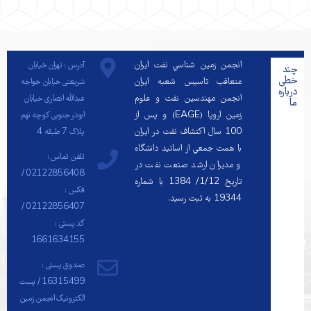
انجمن زمين شناسي نفت ايران
آدرس : تهران خیابان
چند
خطی
متعاقب تاسيس شعبه ايران
شریعتی خیابان خواجه
درباره
انجمن مهندسين نفت و علوم
عبدالله انصاری خیابان
ما
زمين اروپا (EAGE) و پس از
ابوذر جنوبی کوچه نهم
100 سال اكتشاف نفت در ايران
پلاک 7 طبقه 4
با همت جمعي از اساتيد دانشگاه
تلفن تماس :
و مديران ارشد صنعت نفت در
02122856408 /
تاريخ 1/12/ 1384 با شماره
فکس :
19344 به ثبت رسيد.
02122856407 /
کد پستی :
1661634155
صندوق پستی :
16315499 / پست
الکترونیک انجمن زمین