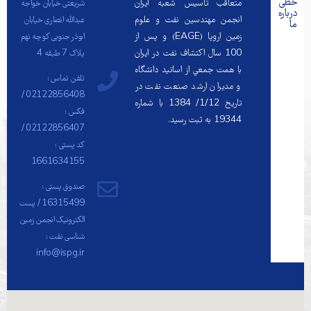
خطی
متعاقب تاسيس شعبه ايران
شریعتی خیابان خواجه
درباره
انجمن مهندسين نفت و علوم
عبدالله انصاری خیابان
ما
زمين اروپا (EAGE) و پس از
ابوذر جنوبی کوچه نهم
100 سال اكتشاف نفت در ايران
پلاک 7 طبقه 4
با همت جمعي از اساتيد دانشگاه
تلفن تماس :
و مديران ارشد صنعت نفت در
02122856408 /
تاريخ 1/12/ 1384 با شماره
فکس :
19344 به ثبت رسيد.
02122856407 /
کد پستی :
1661634155
صندوق پستی :
16315499 / پست
الکترونیک انجمن زمین
شناسی نفت :
info@ispg.ir