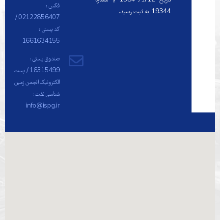
تاريخ 1/12/ 1384 با شماره
فکس :
19344 به ثبت رسيد.
02122856407 /
کد پستی :
1661634155
صندوق پستی :
16315499 / پست
الکترونیک انجمن زمین
شناسی نفت :
info@ispg.ir