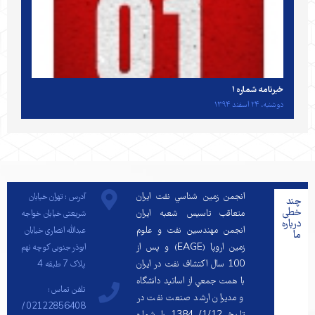
خبرنامه شماره ۱
دوشنبه، ۲۴ اسفند ۱۳۹۴
انجمن زمين شناسي نفت ايران
آدرس : تهران خیابان
چند
خطی
متعاقب تاسيس شعبه ايران
شریعتی خیابان خواجه
درباره
انجمن مهندسين نفت و علوم
عبدالله انصاری خیابان
ما
زمين اروپا (EAGE) و پس از
ابوذر جنوبی کوچه نهم
100 سال اكتشاف نفت در ايران
پلاک 7 طبقه 4
با همت جمعي از اساتيد دانشگاه
تلفن تماس :
و مديران ارشد صنعت نفت در
02122856408 /