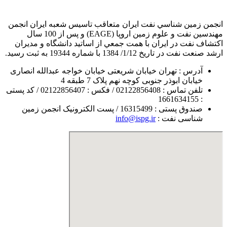
انجمن زمين شناسي نفت ايران متعاقب تاسيس شعبه ايران انجمن
مهندسين نفت و علوم زمين اروپا (EAGE) و پس از 100 سال
اكتشاف نفت در ايران با همت جمعي از اساتيد دانشگاه و مديران
ارشد صنعت نفت در تاريخ 1/12/ 1384 با شماره 19344 به ثبت رسيد.
آدرس : تهران خیابان شریعتی خیابان خواجه عبدالله انصاری
خیابان ابوذر جنوبی کوچه نهم پلاک 7 طبقه 4
تلفن تماس : 02122856408 / فکس : 02122856407 / کد پستی
: 1661634155
صندوق پستی : 16315499 / پست الکترونیک انجمن زمین
شناسی نفت :
info@ispg.ir