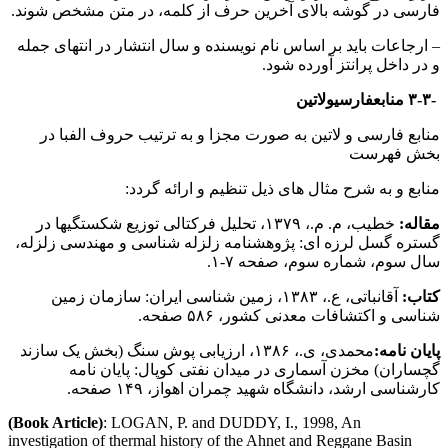
فارسی در گوشه بالای آخرین حرف از کلمه، در متن مشخص شوند.
– ارجاعات باید بر اساس نام نویسنده و سال انتشار در انتهای جمله
و در داخل پرانتز آورده شود.
-۳-۳
منابع
فارسی
و
لاتین
منابع فارسی و لاتین به صورت مجزا و به ترتیب حروف الفبا در
بخش فهرست
منابع و به شرح مثال های ذیل تنظیم و ارائه گردد:
مقاله:
خطیب، م. م.، ۱۳۷۹، تحلیل فرکتالی توزیع شکستگیها در
گستره گسل لرزه ای: پژوهشنامه زلزله شناسی و مهندسی زلزله،
سال سوم، شماره سوم، صفحه ۷-۱.
کتاب:
آقانباتی، ع.، ۱۳۸۳، زمین شناسی ایران: سازمان زمین
شناسی و اکتشافات معدنی کشور، ۵۸۶ صفحه.
پایان نامه:
محمدی، ی.، ۱۳۸۶، ارزیابی پوش سنگ (بخش یک سازند
گچساران) مخزن آسماری در میدان نفتی کوپال: پایان نامه
کارشناسی ارشد، دانشگاه شهید چمران اهواز، ۱۴۹ صفحه.
(Book Article)
: LOGAN, P. and DUDDY, I., 1998, An
investigation of thermal history of the Ahnet and Reggane Basin