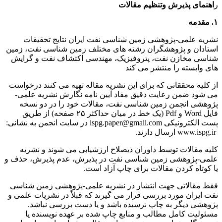
ر
اهنما
ی
پذ
ی
رش
و
تنظ
ی
م
مقالات
۱. مقدمه
نشریه علمی-پژوهشی زمین شناسی نفت ایران نتایج تحقیقات
استادان و پژوهشگران رشته های مختلف زمین شناسی نفت، زمین
شناسی مخازن نفت، پتروفیزیک، مهندسی اکتشاف نفت و گرایش
های وابسته را منتشر می کند
از کلیه محققانی که برای این نشریه مقاله تهیه می کنند درخواست
می شود ضمن رعایت دقیق مفاد آیین نامه نگارش نشریه علمی-
پژوهشی انجمن زمین شناسی نفت، مقالات خود را در دو نسخه
فایل Word و Pdf (یک خط در میان حداکثر ۲۵ صفحه) از طریق
پست الکترونیکی ispg.paper@gmail.com در سایت انجمن به نشانی:
www.ispg.ir ارسال دارند.
کلیه مقالات توسط داوران ذیصلاح ارزشیابی می شوند و نشریه
علمی-پژوهشی زمین شناسی نفت در پذیرش، عدم پذیرش، حذف و
یا کوتاه کردن مقالات برای چاپ آزاد است.
فقط مقالاتی جهت انتشار در نشریه علمی-پژوهشی زمین شناسی
نفت ایران مورد بررسی قرار می گیرند که قبلاً در نشریات علمی و
پژوهشی دیگر به چاپ نرسیده باشد و یا دست بررسی نباشد.
مسئولیت کامل مطالب و منابع چاپ شده بر عهده نویسنده یا