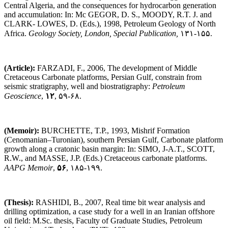
Central Algeria, and the consequences for hydrocarbon generation
and accumulation: In: Mc GEGOR, D. S., MOODY, R.T. J. and
CLARK- LOWES, D. (Eds.), 1998, Petroleum Geology of North
Africa.
Geology Society, London, Special Publication,
۱۳۱-۱۵۵.
(Article):
FARZADI, F., 2006, The development of Middle
Cretaceous Carbonate platforms, Persian Gulf, constrain from
seismic stratigraphy, well and biostratigraphy:
Petroleum
Geoscience
,
۱۲
, ۵۹-۶۸.
(Memoir):
BURCHETTE, T.P., 1993, Mishrif Formation
(Cenomanian–Turonian), southern Persian Gulf, Carbonate platform
growth along a cratonic basin margin: In: SIMO, J-A.T., SCOTT,
R.W., and MASSE, J.P. (Eds.) Cretaceous carbonate platforms.
AAPG Memoir
,
۵۶
, ۱۸۵-۱۹۹.
(Thesis):
RASHIDI, B., 2007, Real time bit wear analysis and
drilling optimization, a case study for a well in an Iranian offshore
oil field: M.Sc. thesis, Faculty of Graduate Studies, Petroleum