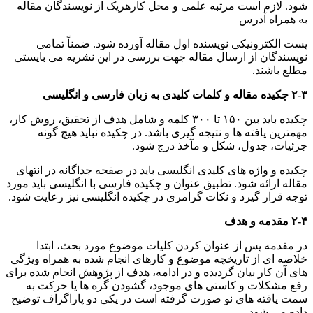
شود. لازم است مرتبه علمی و محل کارهریک از نویسندگان مقاله
به همراه آدرس
پست الکترونیکی نویسنده اول مقاله آورده شود. ضمناً تمامی
نویسندگان از ارسال مقاله جهت بررسی در این نشریه می بایستی
مطلع باشند.
۲-۳ چکیده مقاله و کلمات کلیدی به زبان فارسی و انگلیسی
چکیده باید بین ۱۵۰ تا ۳۰۰ کلمه و شامل هدف از تحقیق، روش کار،
مهمترین یافته ها و نتیجه گیری باشد. در چکیده نباید هیچ گونه
جزئیات، جدول، شکل و مآخذ درج شود.
چکیده و واژه های کلیدی انگلیسی باید در صفحه جداگانه در انتهای
مقاله ارائه شود. تطبیق عنوان و چکیده فارسی با انگلیسی باید مورد
توجه قرار گیرد و نکات گرامری در چکیده انگلیسی نیز رعایت شود.
۲-۴ مقدمه و هدف
در مقدمه پس از عنوان کردن کلیات موضوع مورد بحث، ابتدا
خلاصه ای از تاریخچه موضوع و کارهای انجام شده به همراه ویژگی
های آن کار بیان گردیده و در ادامه، هدف از پژوهش انجام شده برای
رفع مشکلات و کاستی های موجود، گشودن گره ها یا حرکت به
سمت یافته های نو صورت گرفته است در یکی دو پاراگراف توضیح
داده می شود.