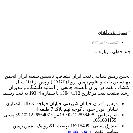
سمینار نفت آبادان
یکشنبه، ۱۰ تیر ۱۴۰۳
چند خطی درباره ما
انجمن زمين شناسي نفت ايران متعاقب تاسيس شعبه ايران انجمن
مهندسين نفت و علوم زمين اروپا (EAGE) و پس از 100 سال
اكتشاف نفت در ايران با همت جمعي از اساتيد دانشگاه و مديران
ارشد صنعت نفت در تاريخ 1/12/ 1384 با شماره 19344 به ثبت رسيد.
آدرس : تهران خیابان شریعتی خیابان خواجه عبدالله انصاری
خیابان ابوذر جنوبی کوچه نهم پلاک 7 طبقه 4
تلفن تماس : 02122856408 / فکس : 02122856407 / کد پستی
: 1661634155
صندوق پستی : 16315499 / پست الکترونیک انجمن زمین
شناسی نفت :
info@ispg.ir