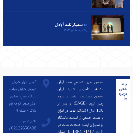
سمینار نفت آبادان
یکشنبه، ۱۰ تیر ۱۴۰۳
انجمن زمين شناسي نفت ايران
آدرس : تهران خیابان
چند
خطی
متعاقب تاسيس شعبه ايران
شریعتی خیابان خواجه
درباره
انجمن مهندسين نفت و علوم
عبدالله انصاری خیابان
ما
زمين اروپا (EAGE) و پس از
ابوذر جنوبی کوچه نهم
100 سال اكتشاف نفت در ايران
پلاک 7 طبقه 4
با همت جمعي از اساتيد دانشگاه
تلفن تماس :
و مديران ارشد صنعت نفت در
02122856408 /
تاريخ 1/12/ 1384 با شماره