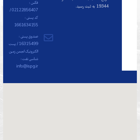
فکس :
19344 به ثبت رسيد.
02122856407 /
کد پستی :
1661634155
صندوق پستی :
16315499 / پست
الکترونیک انجمن زمین
شناسی نفت :
info@ispg.ir