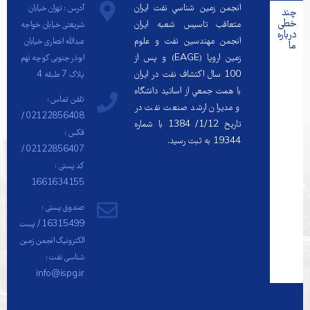
انجمن زمين شناسي نفت ايران
آدرس : تهران خیابان
چند
خطی
متعاقب تاسيس شعبه ايران
شریعتی خیابان خواجه
درباره
انجمن مهندسين نفت و علوم
عبدالله انصاری خیابان
ما
زمين اروپا (EAGE) و پس از
ابوذر جنوبی کوچه نهم
100 سال اكتشاف نفت در ايران
پلاک 7 طبقه 4
با همت جمعي از اساتيد دانشگاه
تلفن تماس :
و مديران ارشد صنعت نفت در
02122856408 /
تاريخ 1/12/ 1384 با شماره
فکس :
19344 به ثبت رسيد.
02122856407 /
کد پستی :
1661634155
صندوق پستی :
16315499 / پست
الکترونیک انجمن زمین
شناسی نفت :
info@ispg.ir